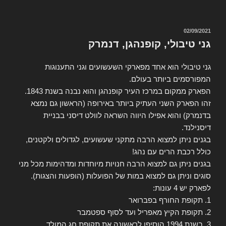
פורסם
02/09/2021
ב
גני טיבולי, קופנהגן, דנמרק
גני טיבולי הוא אחד מפארקי השעשועים וגני התענוגות
המפורסמים ביותר בעולם.
הפארק ממקום במרכז העיר קופנהגן והוא נבנה בשנת 1843.
זהו הפארק השני העתיק ביותר באירופה (הראשון גם נמצא
בדנמרק) והוא אפילו היווה השראה לוולט דיסני בבניית
דיסנילנד.
בגנים ניתן למצוא הרבה מתקני שעשועים, לגדולים ולקטנים,
כולל רכבת הרים עם נהג!
בגנים ניתן גם למצוא הרבה חנויות מיוחדות ומדהימות מכל מני
סוגים וניתן גם למצוא במות של הפועלות (הופעות והצגות).
לפארק יש 4 עונות:
1. תקופת החורף בפברואר
2. תקופת הקיץ מאפריל ועד לסוף ספטמבר
3. בשנת 1994 הוסיפו לראשונה את תקופת חג המולד