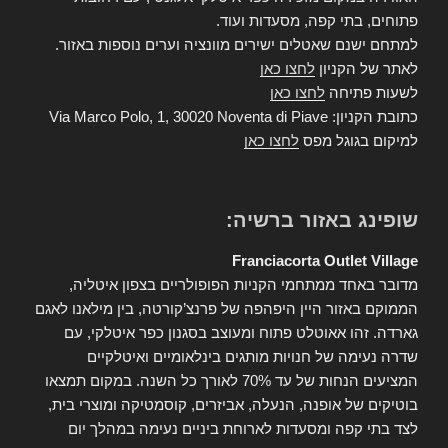
פתוחים, בתי קפה, מסעדות ועוד.
למתחם ישנם שאטלים ישירים מוונציה וערים נוספות באזור.
לאתר של הקניון
לחצו כאן
לשעות פתיחה
לחצו כאן
כתובת הקניון: Via Marco Polo, 1, 30020 Noventa di Piave
למיקום בגוגל מפס
לחצו כאן
שופינג באזור ברשיה:
Franciacorta Outlet Village
מדובר באחד ממתחמי הקניות הפופולריים בצפון איטליה,
הממוקם באזור היין היפהפה של פרנצ’קורטה, בין מילאנו לאגם
גארדה. זהו אאוטלט פתוח ומעוצב בסגנון כפר איטלקי, עם
שדרה נעימה של חנויות מותגים בינלאומיים ואיטלקיים
המציעים הנחות של עד 70% לאורך כל השנה. במקום תמצאו
בוטיקים של אופנה, הנעלה, אביזרים, קוסמטיקה ומוצרי בית,
לצד בתי קפה ומסעדות לארוחת ביניים נעימה במהלך יום