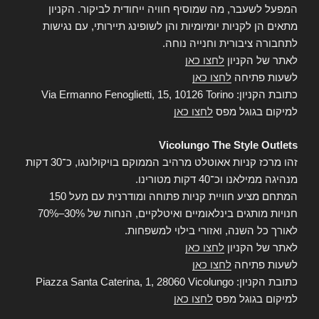
המפעל לשעבר, מה שמוסיף חוויה ייחודית לביקור. הקניון
מתאים הן לקניות יומיומיות והן לשופינג תיירותי, עם נגישות
לתחבורה ציבורית וחנייה נוחה.
לאתר של הקניון
לחצו כאן
לשעות פתיחה
לחצו כאן
כתובת הקניון: Via Ermanno Fenoglietti, 15, 10126 Torino
למיקום בגוגל מפס
לחצו כאן
Vicolungo The Style Outlets
זהו מרכז קניות אאוטלט מרהיב הממוקם בויקולונגו, כ־30 דקות
מנהיגה ממילאנו וכ־40 דקות מטורינו.
המתחם מציע חוויית קניות פתוחה ומודרנית עם מעל 150
חנויות מותגים בינלאומיים ואיטלקיים, הנחות של 30%–70%
לאורך כל השנה, ואזורי בילוי למשפחות.
לאתר של הקניון
לחצו כאן
לשעות פתיחה
לחצו כאן
כתובת הקניון: Piazza Santa Caterina, 1, 28060 Vicolungo
למיקום בגוגל מפס
לחצו כאן