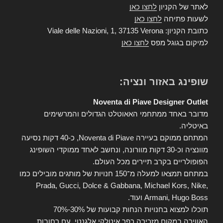
לאתר של הקניון
לחצו כאן
לשעות פתיחה
לחצו כאן
כתובת הקניון: Viale delle Nazioni, 1, 37135 Verona
למיקום בגוגל מפס
לחצו כאן
שופינג באזור ונציה:
Noventa di Piave Designer Outlet
מדובר באחד ממתחמי האאוטלט הגדולים והמרשימים
באיטליה.
המתחם ממוקם בעיירה Noventa di Piave, כ-40 דקות נסיעה
מוונציה וכ-30 דקות מוורונה, ונחשב לאחד ממוקדי השופינג
הפופולריים בקרב תיירים מכל העולם.
במתחם תמצאו למעלה מ־150 חנויות של מותגים מובילים כמו
Prada, Gucci, Dolce & Gabbana, Michael Kors, Nike,
Armani, Hugo Boss ועוד.
תוכלו למצוא בחנויות הנחות קבועות של 30%-70%
האווירה במקום מזכירה כפר איטלקי אלגנטי, עם רחובות