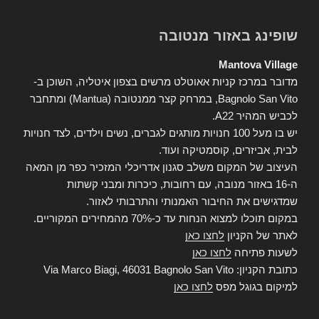
שופינג באזור מנטובה
Mantova Village
מדובר במרכז קניות אאוטלט מרשים בצפון איטליה, השוכן ב-
Bagnolo San Vito, במרחק קצר ממנטובה (Mantua) ומתחבר
לכביש המהיר A22.
יש בו מעל 100 חנויות מותגים לגברים, נשים וילדים, לצד חנויות
לבית, אביזרים, קוסמטיקה ועוד.
העיצוב של המקום משלב סגנון אדריכלי המזכיר כפר מן המאה
ה-16 באזור מנובה, עם רחובות, כיכרות ומבני קשתות
שמדגישים את החיבור האמנותי והתרבותי לאזור.
במקום תוכלו למצוא הנחות עד כ-70% מהמחירים המקוריים.
לאתר של הקניון
לחצו כאן
לשעות פתיחה
לחצו כאן
כתובת הקניון: Via Marco Biagi, 46031 Bagnolo San Vito
למיקום בגוגל מפס
לחצו כאן