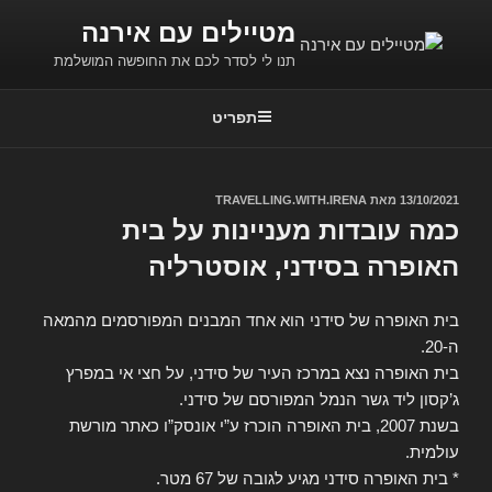
ילוג
מטיילים עם אירנה
תוכן
תנו לי לסדר לכם את החופשה המושלמת
תפריט
פורסם
13/10/2021
מאת
TRAVELLING.WITH.IRENA
ב
כמה עובדות מעניינות על בית
האופרה בסידני, אוסטרליה
בית האופרה של סידני הוא אחד המבנים המפורסמים מהמאה
ה-20.
בית האופרה נצא במרכז העיר של סידני, על חצי אי במפרץ
ג’קסון ליד גשר הנמל המפורסם של סידני.
בשנת 2007, בית האופרה הוכרז ע”י אונסק”ו כאתר מורשת
עולמית.
* בית האופרה סידני מגיע לגובה של 67 מטר.